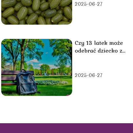
zachciankach
2025-06-27
Czy 13 latek może
odebrać dziecko z
przedszkola?
2025-06-27