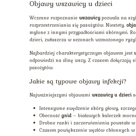
Objawy wszawicy u dzieci
Wczesne rozpoznanie
wszawicy
pozwala na szyb
rozprzestrzeniania się pasożytów. Niestety,
obj
mylone z innymi przypadłościami skórnymi. Ro
dzieci, zwłaszcza w sezonach wzmożonego ryzy
Najbardziej charakterystycznym objawem jest
odpowiedzi na ślinę wszy. Z czasem dołączają
pasożytów.
Jakie są typowe objawy infekcji?
Najważniejszymi objawami
wszawicy u dzieci
s
Intensywne swędzenie skóry głowy, szczegó
Obecność
gnid
– białawych kuleczek mocno 
Drobne ranki i zaczerwienienia powstałe w
Czasem powiększenie węzłów chłonnych w o