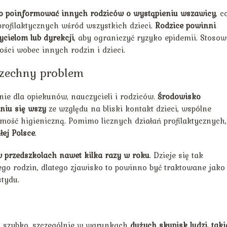
 poinformować innych rodziców o wystąpieniu wszawicy
, c
rofilaktycznych wśród wszystkich dzieci.
Rodzice powinni
ycielom lub dyrekcji
, aby ograniczyć ryzyko epidemii. Stoso
ości wobec innych rodzin i dzieci.
zechny problem
ie dla opiekunów, nauczycieli i rodziców.
Środowisko
niu się wszy
ze względu na bliski kontakt dzieci, wspólne
mość higieniczną. Pomimo licznych działań profilaktycznych,
ej Polsce
.
 przedszkolach nawet kilka razy w roku
. Dzieje się tak
nego rodzin, dlatego zjawisko to powinno być traktowane jako
tydu.
i szybko, szczególnie w warunkach
dużych skupisk ludzi, tak