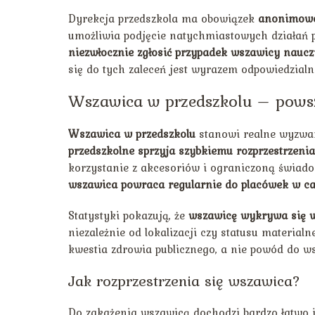
Dyrekcja przedszkola ma obowiązek
anonimowo
umożliwia podjęcie natychmiastowych działań p
niezwłocznie zgłosić przypadek wszawicy naucz
się do tych zaleceń jest wyrazem odpowiedzialn
Wszawica w przedszkolu – pows
Wszawica w przedszkolu
stanowi realne wyzwan
przedszkolne sprzyja szybkiemu rozprzestrzenia
korzystanie z akcesoriów i ograniczoną świado
wszawica powraca regularnie do placówek w cał
Statystyki pokazują, że
wszawicę wykrywa się w
niezależnie od lokalizacji czy statusu material
kwestia zdrowia publicznego, a nie powód do ws
Jak rozprzestrzenia się wszawica?
Do zakażenia wszawicą dochodzi bardzo łatwo 