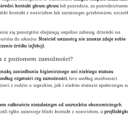
ośredni kontakt głowa-głowa
lub pośrednio, za pośrednictwem
tki kontakt z nosicielem lub zarażonym grzebieniem, szczotk
nianiu się pasożytów obejmują wspólne zabawy, drzemki na
esoriów do włosów.
Nosiciel wszawicy nie zawsze zdaje sobie
zenie źródła infekcji
.
na z poziomem zamożności?
znaką zaniedbania higienicznego ani niskiego statusu
edług czystości czy zamożności
, lecz według możliwości
zieci z rodzin o wysokim, jak i niskim statusie społecznym s
mem całkowicie niezależnym od warunków ekonomicznych
.
li tylko zaistnieje bliski kontakt z nosicielem, a
profilaktyk