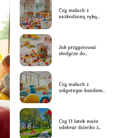
Czy maluch z
uszkodzoną ręką
może uczęszczać do
przedszkola?
Jak przygotować
słodycze do
przedszkola?
Czy maluch z
wilgotnym kaszlem
powinien uczęszczać
do przedszkola?
Czy 11 latek może
odebrać dziecko z
przedszkola?