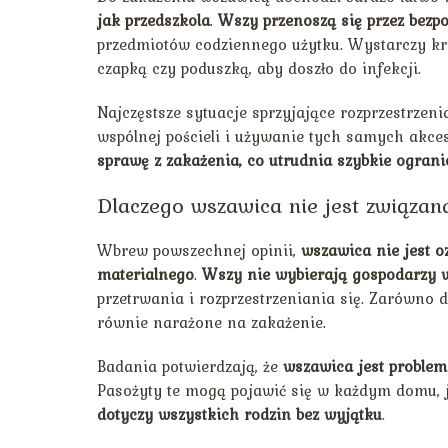
jak przedszkola
.
Wszy przenoszą się przez bezp
przedmiotów codziennego użytku. Wystarczy kró
czapką czy poduszką, aby doszło do infekcji.
Najczęstsze sytuacje sprzyjające rozprzestrze
wspólnej pościeli i używanie tych samych akc
sprawę z zakażenia, co utrudnia szybkie ogranic
Dlaczego wszawica nie jest związa
Wbrew powszechnej opinii,
wszawica nie jest o
materialnego
.
Wszy nie wybierają gospodarzy w
przetrwania i rozprzestrzeniania się. Zarówno d
równie narażone na zakażenie.
Badania potwierdzają, że
wszawica jest proble
Pasożyty te mogą pojawić się w każdym domu, jeś
dotyczy wszystkich rodzin bez wyjątku
.