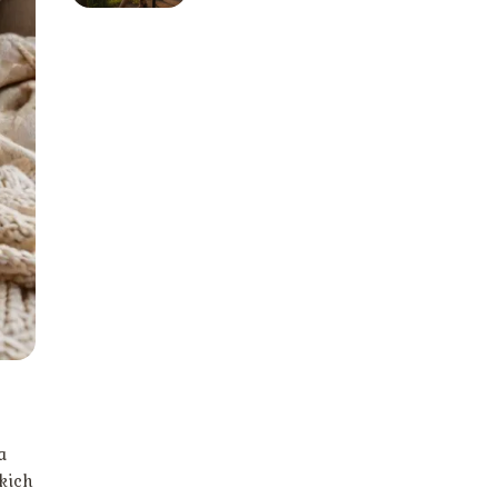
a
kich