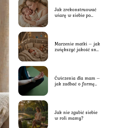
Jak zrekonstruować
wiarę w siebie po
porodzie i byciu
matką?
Marzenie matki – jak
zwiększyć jakość snu,
kiedy dziecko nie
pozwala się
zrelaksować?
Ćwiczenia dla mam –
jak zadbać o formę
przy małym dziecku?
Jak nie zgubić siebie
w roli mamy?