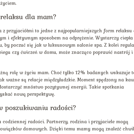
 życiem.
y relaksu dla mam?
z przyjaciółmi to jedne z najpopularniejszych form relaksu 
m i efektywnym sposobem na odprężenie. Wystarczy ciepła
ju, by poczuć się jak w luksusowym salonie spa. Z kolei regul
 biegu czy ćwiczeń w domu, może znacząco poprawić nastrój i
ażną rolę w życiu mam. Choć tylko 12% badanych wskazuje t
 jak ważne są relacje międzyludzkie. Moment spędzony na kaw
 dostarczyć mnóstwo pozytywnej energii. Takie spotkania
zyskać nową perspektywę.
 w poszukiwaniu radości?
 codziennej radości. Partnerzy, rodzina i przyjaciele mogą
 obowiązków domowych. Dzięki temu mamy mogą znaleźć chwi