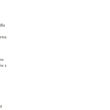
dla
arna
en
ie z
lę