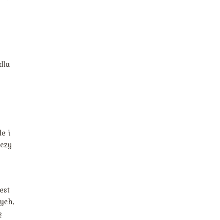
dla
e i
 czy
est
ych,
ę