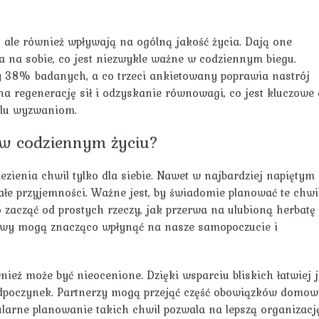
, ale również wpływają na ogólną jakość życia. Dają one
a na sobie, co jest niezwykle ważne w codziennym biegu.
zy 38% badanych, a co trzeci ankietowany poprawia nastrój
a regenerację sił i odzyskanie równowagi, co jest kluczowe 
elu wyzwaniom.
 w codziennym życiu?
ezienia chwil tylko dla siebie. Nawet w najbardziej napiętym
przyjemności. Ważne jest, by świadomie planować te chwil
o zacząć od prostych rzeczy, jak przerwa na ulubioną herbatę
zerwy mogą znacząco wpłynąć na nasze samopoczucie i
ież może być nieocenione. Dzięki wsparciu bliskich łatwiej j
 odpoczynek. Partnerzy mogą przejąć część obowiązków domow
ularne planowanie takich chwil pozwala na lepszą organizacj