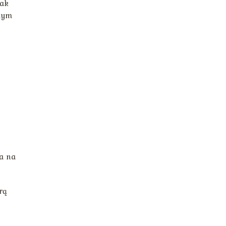
tak
omym
wa na
rą