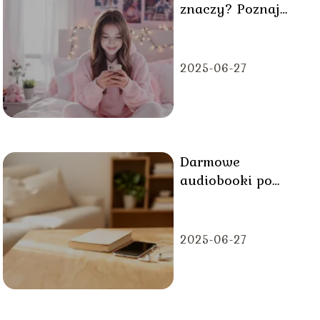
znaczy? Poznaj
znaczenie
popularnego słowa
2025-06-27
Darmowe
audiobooki po
polsku pełne wersje
– skąd pobrać?
2025-06-27