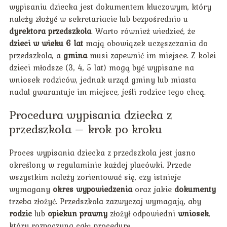
wypisaniu dziecka jest dokumentem kluczowym, który
należy złożyć w sekretariacie lub bezpośrednio u
dyrektora przedszkola
. Warto również wiedzieć, że
dzieci w wieku 6 lat
mają obowiązek uczęszczania do
przedszkola, a
gmina
musi zapewnić im miejsce. Z kolei
dzieci młodsze (3, 4, 5 lat) mogą być wypisane na
wniosek rodziców, jednak urząd gminy lub miasta
nadal gwarantuje im miejsce, jeśli rodzice tego chcą.
Procedura wypisania dziecka z
przedszkola – krok po kroku
Proces wypisania dziecka z przedszkola jest jasno
określony w regulaminie każdej placówki. Przede
wszystkim należy zorientować się, czy istnieje
wymagany
okres wypowiedzenia
oraz jakie
dokumenty
trzeba złożyć. Przedszkola zazwyczaj wymagają, aby
rodzic
lub
opiekun prawny
złożył odpowiedni
wniosek
,
który rozpoczyna całą procedurę.