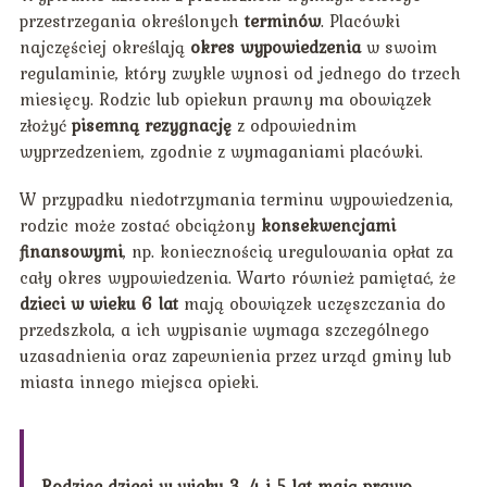
przestrzegania określonych
terminów
. Placówki
najczęściej określają
okres wypowiedzenia
w swoim
regulaminie, który zwykle wynosi od jednego do trzech
miesięcy. Rodzic lub opiekun prawny ma obowiązek
złożyć
pisemną rezygnację
z odpowiednim
wyprzedzeniem, zgodnie z wymaganiami placówki.
W przypadku niedotrzymania terminu wypowiedzenia,
rodzic może zostać obciążony
konsekwencjami
finansowymi
, np. koniecznością uregulowania opłat za
cały okres wypowiedzenia. Warto również pamiętać, że
dzieci w wieku 6 lat
mają obowiązek uczęszczania do
przedszkola, a ich wypisanie wymaga szczególnego
uzasadnienia oraz zapewnienia przez urząd gminy lub
miasta innego miejsca opieki.
Rodzice dzieci w wieku 3, 4 i 5 lat mają prawo